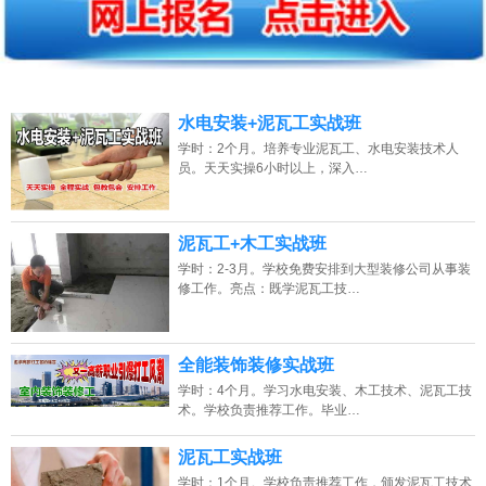
2026年8月8号_山东_韩同学（131****3220）报名:
【装修木工培训班】
2026年8月8号黑龙江刘同学（150****7608）报名:
【装修木工培训班】
2026年8月8号黑龙江张同学（134****3492）报名:
【装修木工培训班】
水电安装+泥瓦工实战班
学时：2个月。培养专业泥瓦工、水电安装技术人
2026年8月8号_安徽_张同学（133****2347）报名:
【装修木工培训班】
员。天天实操6小时以上，深入…
2026年8月8号黑龙江苏同学（131****8855）报名:
【装修木工培训班】
2026年8月8号_湖南_刘同学（135****3977）报名:
【装修木工培训班】
泥瓦工+木工实战班
学时：2-3月。学校免费安排到大型装修公司从事装
2026年8月8号_上海_吴同学（135****0479）报名:
【装修木工培训班】
修工作。亮点：既学泥瓦工技…
全能装饰装修实战班
学时：4个月。学习水电安装、木工技术、泥瓦工技
术。学校负责推荐工作。毕业…
泥瓦工实战班
学时：1个月。学校负责推荐工作，颁发泥瓦工技术